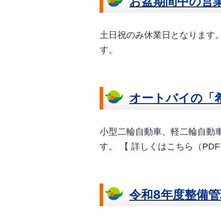
お盆期間中の営
自
家
土日祝のみ休業日となります。 
用
す。
自
動
車
オートバイの「
協
会
小型二輪自動車、軽二輪自動車
す。 【 詳しくはこちら（PDF
令和8年度整備