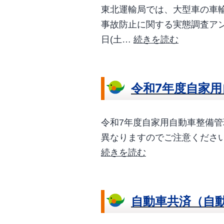
業
研
東北運輸局では、大型車の車
日
修
事故防止に関する実態調査アン
の
に
大
日(土…
続きを読む
お
つ
型
知
い
車
ら
て
の
令和7年度自家
せ
車
輪
令和7年度自家用自動車整備
脱
異なりますのでご注意ください。
落
令
続きを読む
事
和
故
7
防
年
自動車共済（自
止
度
に