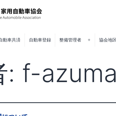
自動車共済
自動車登録
整備管理者
協会地
メ
ニ
ュ
:
f-azum
ー
を
開
く