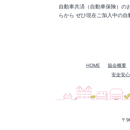
自
向
自動車共済（自動車保険）のお
家
け
らから ぜひ現在ご加入中の自
用
た
自
実
動
態
車
調
整
査
備
HOME
協会概要
ア
管
安全安
ン
理
ケ
者
ー
等
ト
講
習
〒9
会