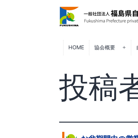
コ
ン
一
HOME
協会概要
メ
テ
般
ニ
ン
社
ュ
投稿者
ツ
団
ー
へ
法
を
ス
開
人
キ
く
福
ッ
島
プ
県