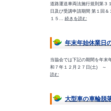
道路運送車両法施行規則第３
日及び受講申請期間 第１回＆
令
１５…
続きを読む
和
8
年
年末年始休業日
度
整
当協会では下記の期間を年末年
備
和７年１２月２７日(土) ～
管
年
読む
理
末
者
年
選
始
大型車の車輪脱
任
休
前