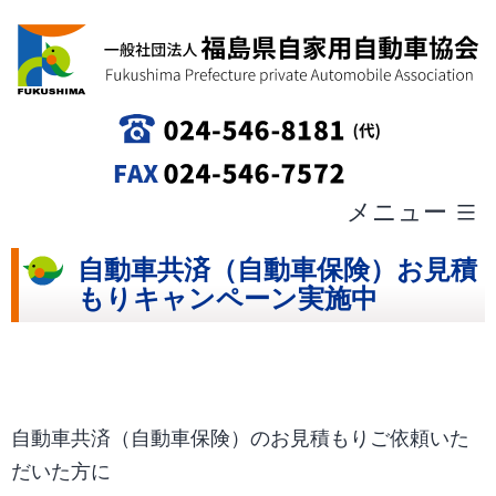
コ
一
ン
般
テ
社
メニュー
ン
団
ツ
自動車共済（自動車保険）お見積
法
もりキャンペーン実施中
へ
人
ス
福
キ
島
ッ
県
自動車共済（自動車保険）のお見積もりご依頼いた
プ
自
だいた方に