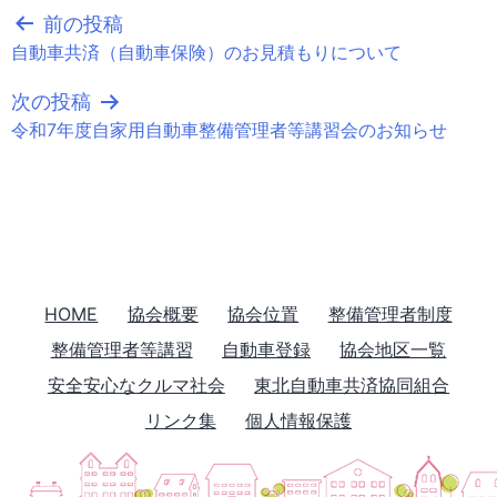
前の投稿
稿
自動車共済（自動車保険）のお見積もりについて
ナ
次の投稿
ビ
令和7年度自家用自動車整備管理者等講習会のお知らせ
ゲ
ー
シ
HOME
協会概要
協会位置
整備管理者制度
ョ
整備管理者等講習
自動車登録
協会地区一覧
ン
安全安心なクルマ社会
東北自動車共済協同組合
リンク集
個人情報保護