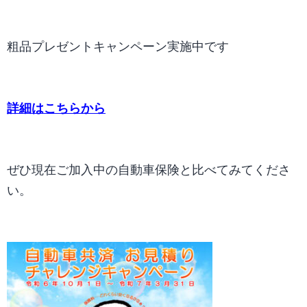
家
用
粗品プレゼントキャンペーン実施中です
自
動
車
詳細はこちらから
協
会
ぜひ現在ご加入中の自動車保険と比べてみてくださ
い。